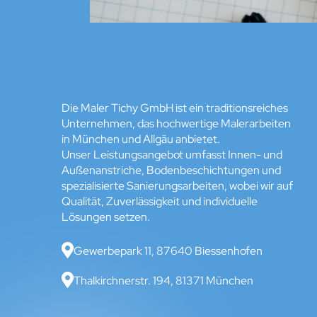
Die Maler Tichy GmbH ist ein traditionsreiches
Unternehmen, das hochwertige Malerarbeiten
in München und Allgäu anbietet.
Unser Leistungsangebot umfasst Innen- und
Außenanstriche, Bodenbeschichtungen und
spezialisierte Sanierungsarbeiten, wobei wir auf
Qualität, Zuverlässigkeit und individuelle
Lösungen setzen.

Gewerbepark 11, 87640 Biessenhofen

Thalkirchnerstr. 194, 81371 München